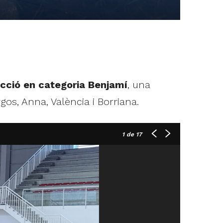
cció en categoria Benjamí
, una
os, Anna, València i Borriana.
1
de 17