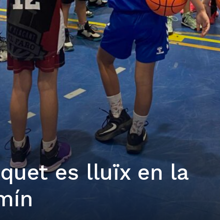
quet es lluïx en la
mín