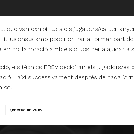
el que van exhibir tots els jugadors/es pertanye
 il·lusionats amb poder entrar a formar part de
a en col·laboració amb els clubs per a ajudar al
ió, els tècnics FBCV decidiran els jugadors/es
ció. I així successivament després de cada jorn
a seu.
n
generacion 2016