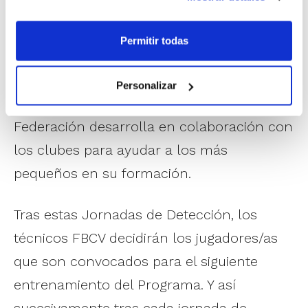
jugadores/as pertenecientes a la
generación de 2016, los benjamines de
Permitir todas
primer año, especialmente ilusionados con
poder entrar a formar parte del
Programa
Personalizar
de Tecnificación
, una iniciativa que la
Federación desarrolla en colaboración con
los clubes para ayudar a los más
pequeños en su formación.
Tras estas Jornadas de Detección, los
técnicos FBCV decidirán los jugadores/as
que son convocados para el siguiente
entrenamiento del Programa. Y así