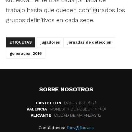
sucesivamente tras cada jornada de
trabajo hasta que queden configurados los
grupos definitivos en cada sede.
ETIQUETAS
jugadores
jornadas de deteccion
generacion 2016
SOBRE NOSOTROS
CASTELLON
MAYOR 100 3º 17ª
VALENCIA
MONESTIR DE POBLET 14 1ª 3º
ALICANTE
CIUDAD DE MATANZAS 12
Contáctanos:
fbcv@fbcv.es