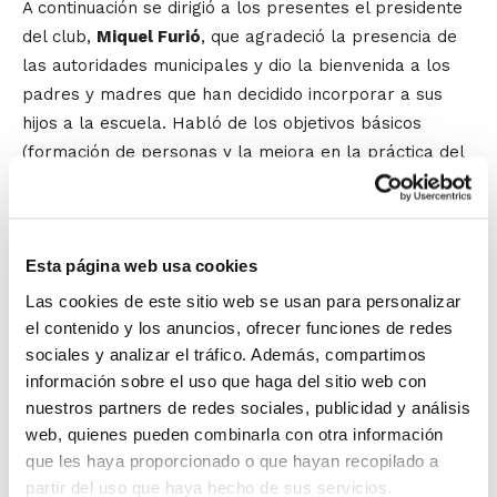
A continuación se dirigió a los presentes el presidente
del club,
Miquel Furió
, que agradeció la presencia de
las autoridades municipales y dio la bienvenida a los
padres y madres que han decidido incorporar a sus
hijos a la escuela. Habló de los objetivos básicos
(formación de personas y la mejora en la práctica del
baloncesto), las actividades previstas, el carácter
solidario del club con la gente que está sufriendo la
situación de crisis,… La concejala de deportes,
Tere
Esta página web usa cookies
Orilla
, destacó el trabajo del club por la promoción del
baloncesto, y anunció el inicio de la última fase de las
Las cookies de este sitio web se usan para personalizar
obras del nuevo pabellón cubierto.
el contenido y los anuncios, ofrecer funciones de redes
sociales y analizar el tráfico. Además, compartimos
información sobre el uso que haga del sitio web con
El alcalde de Sueca,
Salvador Campillo
, se
nuestros partners de redes sociales, publicidad y análisis
comprometió a apoyar el deporte de base y destacó
web, quienes pueden combinarla con otra información
la ilusión y el trabajo del club, de los padres y madres,
que les haya proporcionado o que hayan recopilado a
que hacen posible el proyecto y su continuidad.
partir del uso que haya hecho de sus servicios.