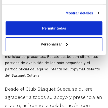
Una vez finalizados los parlamentos,
se entregaron
unas medallas conmemorativas por el título de Lliga
Mostrar detalles
Valenciana
conseguido por el equipo Cadete, reforzado
por el conjunto Infantil de Copymat.
Permitir todas
Más tarde se realizó la foto de grupo, con todos los
equipos, los entrenadores, delegados, coordinador de
Personalizar
la Escuela, Javi Ortells, Junta Directiva y autoridades
municipales presentes. El acto acabó con diferentes
partidos de exhibición de los más pequeños y el
partido oficial del equipo Infantil del Copymat delante
del Bàsquet Cullera.
Desde el Club Bàsquet Sueca se quiere
agradecer a todos su apoyo y presencia en
el acto, así como la colaboración con