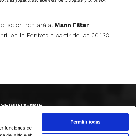
de se enfrentará al
Mann Filter
abril en la Fonteta a partir de las 20´30
SEGUEIX-NOS
Permitir todas
er funciones de
ga del sitio web