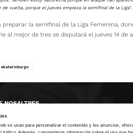
 de vuelta, porque el jueves empieza la semifinal de la Liga"
.
preparar la semifinal de la Liga Femenina, don
ie al mejor de tres se disputará el jueves 14 de 
ekaterinburgo
E NOSALTRES
ies
LLÓ
MAYOR 100 3º 17ª
IA
MONESTIR DE POBLET 14 1ª 3º
web se usan para personalizar el contenido y los anuncios, ofrec
T
CIUDAD DE MATANZAS 12
el tráfico. Además, compartimos información sobre el uso que ha