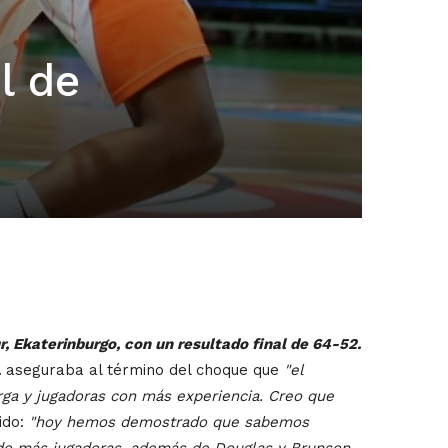
l de
ur, Ekaterinburgo, con un resultado final de 64-52.
á
aseguraba al término del choque que
"el
arga y jugadoras con más experiencia. Creo que
ido:
"hoy hemos demostrado que sabemos
do más jugadoras, además de Douglas y Brunson.