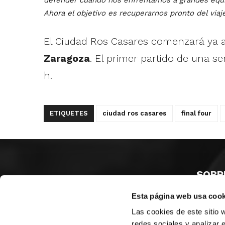
Ahora el objetivo es recuperarnos pronto del viaje
El Ciudad Ros Casares comenzará ya a 
Zaragoza
. El primer partido de una ser
h.
ETIQUETES
ciudad ros casares
final four
SOBR
Esta página web usa cook
CASTE
VALÈNC
Las cookies de este sitio 
ALACAN
redes sociales y analizar 