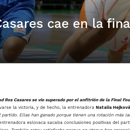
asares cae en la fina
ad Ros Casares se vio superado por el anfitrión de la Final Fo
arse la victoria, y de hecho, la entrenadora
Natalia Hejkov
l partido. Ellas han ganado porque tienen una rotación más l
 entrenadora eslovaca sacaba conclusiones positivas del part
pos. También estoy satisfecha porque en ataque han apareci