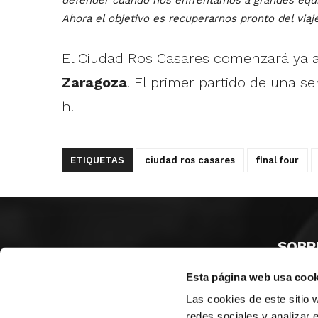
Ahora el objetivo es recuperarnos pronto del viaje
El Ciudad Ros Casares comenzará ya a 
Zaragoza
. El primer partido de una ser
h.
ETIQUETAS
ciudad ros casares
final four
SOBR
Esta página web usa cook
CASTE
VALENC
Las cookies de este sitio 
ALICAN
redes sociales y analizar 