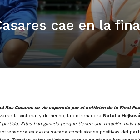
asares cae en la fina
ad Ros Casares se vio superado por el anfitrión de la Final Fo
arse la victoria, y de hecho, la entrenadora
Natalia Hejkov
l partido. Ellas han ganado porque tienen una rotación más l
 entrenadora eslovaca sacaba conclusiones positivas del part
pos. También estoy satisfecha porque en ataque han apareci