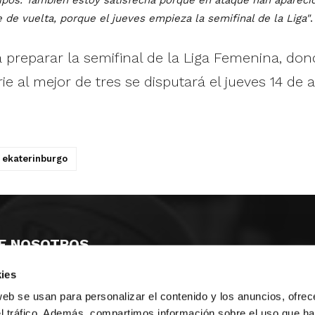
 de vuelta, porque el jueves empieza la semifinal de la Liga"
.
preparar la semifinal de la Liga Femenina, don
ie al mejor de tres se disputará el jueves 14 de 
ekaterinburgo
E NOSOTROS
ies
LLON
MAYOR 100 3º 17ª
IA
MONESTIR DE POBLET 14 1ª 3º
web se usan para personalizar el contenido y los anuncios, ofrec
TE
CIUDAD DE MATANZAS 12
el tráfico. Además, compartimos información sobre el uso que ha