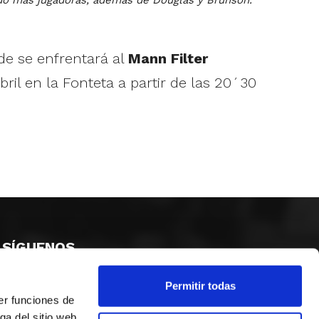
de se enfrentará al
Mann Filter
abril en la Fonteta a partir de las 20´30
SÍGUENOS
Permitir todas
er funciones de
ga del sitio web