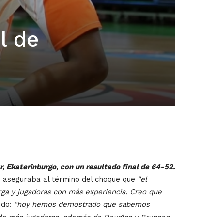
l de
ur, Ekaterinburgo, con un resultado final de 64-52.
á
aseguraba al término del choque que
"el
arga y jugadoras con más experiencia. Creo que
ido:
"hoy hemos demostrado que sabemos
do más jugadoras, además de Douglas y Brunson.