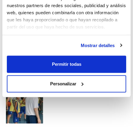
nuestros partners de redes sociales, publicidad y análisis
Valenciana estarán los 12 mejores jugadores y
web, quienes pueden combinarla con otra información
jugadoras del Campus. Un magnífico premio a su
que les haya proporcionado o que hayan recopilado a
esfuerzo.
partir del uso que haya hecho de sus servicios.
Mostrar detalles
Permitir todas
Personalizar