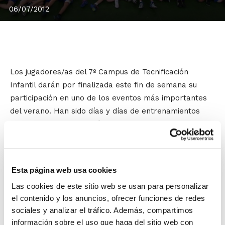
06/07/2012
Los jugadores/as del 7º Campus de Tecnificación
Infantil darán por finalizada este fin de semana su
participación en uno de los eventos más importantes
del verano. Han sido días y días de entrenamientos
personalizados y también de juego colectivo, con
charlas técnicas que han redondeado una formación
excelente.
Esta página web usa cookies
Los Infantiles darán el relevo al 7º Campus de
Tecnificación Cadete, pero antes, los días
7 y 8 de julio
Las cookies de este sitio web se usan para personalizar
se celebrará en el Pabellón La Malvarrosa de Valencia
el contenido y los anuncios, ofrecer funciones de redes
un
Torneo junto a las selecciones de Cataluña y
sociales y analizar el tráfico. Además, compartimos
información sobre el uso que haga del sitio web con
Aragón
. En representación de la Comunidad