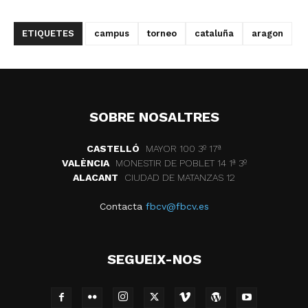
ETIQUETES
campus
torneo
cataluña
aragon
SOBRE NOSALTRES
CASTELLÓ
MAYOR 100 3º 17ª
VALÈNCIA
MONESTIR DE POBLET 14 1ª 3º
ALACANT
CIUDAD DE MATANZAS 12
Contacta
fbcv@fbcv.es
SEGUEIX-NOS