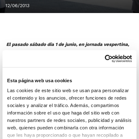
12/06/2013
El pasado sábado día 1 de junio, en jornada vespertina,
tuvo lugar el 1º torneo 3×3 de baloncesto para
categorías de formación organizado por el C.B. Chiva en
el IES Marjana de la localidad de La Hoya.
En él se dieron cita 34 equipos de categorías desde
Esta página web usa cookies
Pre-Benjamín (6-7 años) hasta Cadete (14-15 años) y
Las cookies de este sitio web se usan para personalizar
estuvieron representadas muchas localidades de la
el contenido y los anuncios, ofrecer funciones de redes
provincia de Valencia. Jugadores de Utiel, Requena,
sociales y analizar el tráfico. Además, compartimos
Turís, Cheste, Riba-Roja, Alaquàs, incluso del colegio
información sobre el uso que haga del sitio web con
Maristas de Valencia, disfrutaron de 4 horas de
nuestros partners de redes sociales, publicidad y análisis
baloncesto 3×3 y diferentes concursos, como
web, quienes pueden combinarla con otra información
competición de tiros libres, triples y de Four Shoot.
que les haya proporcionado o que hayan recopilado a