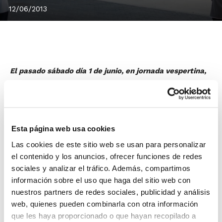
12/06/2013
El pasado sábado día 1 de junio, en jornada vespertina,
tuvo lugar el 1º torneo 3×3 de baloncesto para
categorías de formación organizado por el C.B. Chiva en
el IES Marjana de la localidad de La Hoya.
En él se dieron cita 34 equipos de categorías desde
Esta página web usa cookies
Pre-Benjamín (6-7 años) hasta Cadete (14-15 años) y
Las cookies de este sitio web se usan para personalizar
estuvieron representadas muchas localidades de la
el contenido y los anuncios, ofrecer funciones de redes
provincia de Valencia. Jugadores de Utiel, Requena,
sociales y analizar el tráfico. Además, compartimos
Turís, Cheste, Riba-Roja, Alaquàs, incluso del colegio
información sobre el uso que haga del sitio web con
Maristas de Valencia, disfrutaron de 4 horas de
nuestros partners de redes sociales, publicidad y análisis
baloncesto 3×3 y diferentes concursos, como
web, quienes pueden combinarla con otra información
competición de tiros libres, triples y de Four Shoot.
que les haya proporcionado o que hayan recopilado a