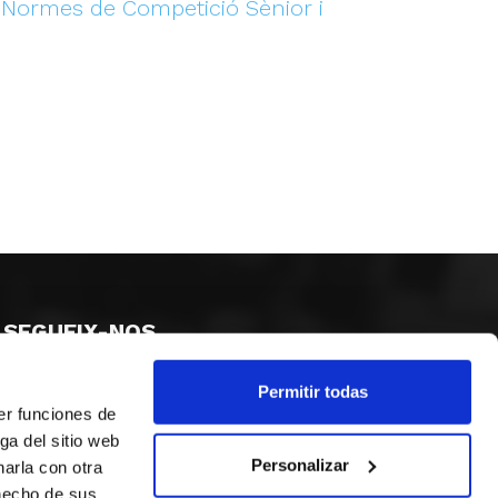
s Normes de Competició Sènior i
SEGUEIX-NOS
Permitir todas
er funciones de
ga del sitio web
Personalizar
arla con otra
 hecho de sus