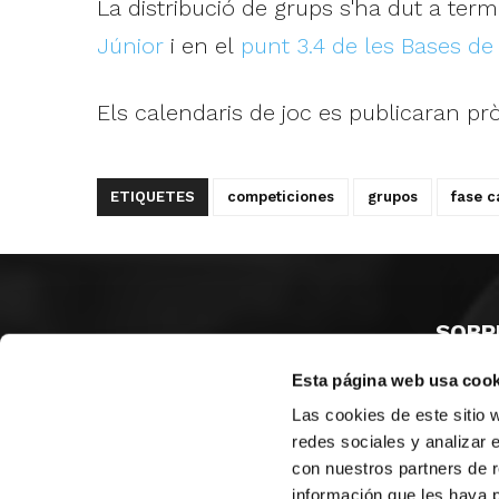
La distribució de grups s'ha dut a term
Júnior
i en el
punt 3.4 de les Bases de
Els calendaris de joc es publicaran p
ETIQUETES
competiciones
grupos
fase 
SOBR
Esta página web usa cook
CASTE
VALÈNC
Las cookies de este sitio 
ALACAN
redes sociales y analizar 
con nuestros partners de r
Contac
información que les haya 