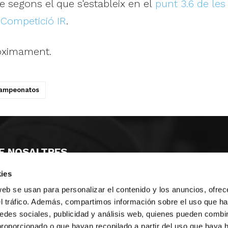
e segons el que s'estableix en el
punt 3.6 de le
 Competició IR
.
ròximament.
campeonatos
E NOSALTRES
ies
LLÓ
MAYOR 100 3º 17ª
IA
MONESTIR DE POBLET 14 1ª 3º
web se usan para personalizar el contenido y los anuncios, ofrec
T
CIUDAD DE MATANZAS 12
el tráfico. Además, compartimos información sobre el uso que ha
edes sociales, publicidad y análisis web, quienes pueden combin
ta
fbcv@fbcv.es
proporcionado o que hayan recopilado a partir del uso que haya