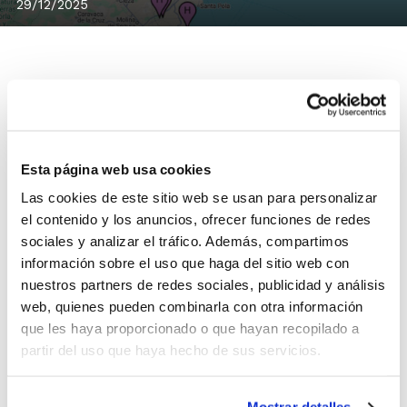
29/12/2025
Publicada la distribución de grupos de la
Fase Campeonatos
en Junior Femenino
Esta página web usa cookies
(Preferente y 1ª Zonal) y en las categorías
Las cookies de este sitio web se usan para personalizar
IR Cadete, Infantil, PreInfantil y Alevín.
el contenido y los anuncios, ofrecer funciones de redes
sociales y analizar el tráfico. Además, compartimos
información sobre el uso que haga del sitio web con
La distribución de grupos se ha llevado a
nuestros partners de redes sociales, publicidad y análisis
cabo según lo establecido en el
punto 3.6
web, quienes pueden combinarla con otra información
de las Normas de Competición Senior y
que les haya proporcionado o que hayan recopilado a
partir del uso que haya hecho de sus servicios.
Junior
y en el
punto 3.4 de las Bases de
Competición IR
.