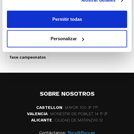
Mostrar detalles
Los calendarios de juego se publicarán
Permitir todas
próximamente.
Personalizar
ETIQUETAS
competiciones
grupos
fase campeonatos
SOBRE NOSOTROS
CASTELLON
MAYOR 100 3º 17ª
VALENCIA
MONESTIR DE POBLET 14 1ª 3º
ALICANTE
CIUDAD DE MATANZAS 12
Contáctanos:
fbcv@fbcv.es