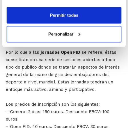
cómo buscar apoyo (público y privado), departirán
sobre planes de marketing y comunicación, etc. Todo
ello en un formato dinámico y abierto que fomentará y
Permitir todas
facilitará la interrelación entre todos los participantes;
ponencias cortas, amplios debates y zona de
Personalizar
networking.
Por lo que a las
jornadas Open FID
se refiere, éstas
consistirán en una serie de sesiones abiertas a todo
tipo de público donde se tratarán aspectos de interés
general de la mano de grandes embajadores del
deporte a nivel mundial. Estas jornadas tendrán un
enfoque más activo, ameno y participativo.
Los precios de inscripción son los siguientes:
– General 2 días: 150 euros. Descuento FBCV: 100
euros
– Open FID: 40 euros. Descuento FBCV: 30 euros