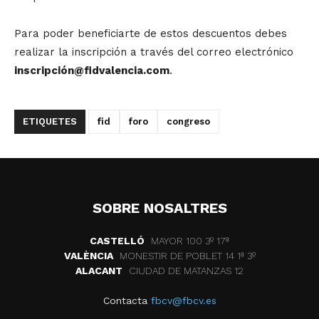
Para poder beneficiarte de estos descuentos debes
realizar la inscripción a través del correo electrónico
inscripció
n@fidvalencia.com
.
ETIQUETES
fid
foro
congreso
SOBRE NOSALTRES
CASTELLÓ
MAYOR 100 3º 17ª
VALÈNCIA
MONESTIR DE POBLET 14 1ª 3º
ALACANT
CIUDAD DE MATANZAS 12
Contacta
fbcv@fbcv.es