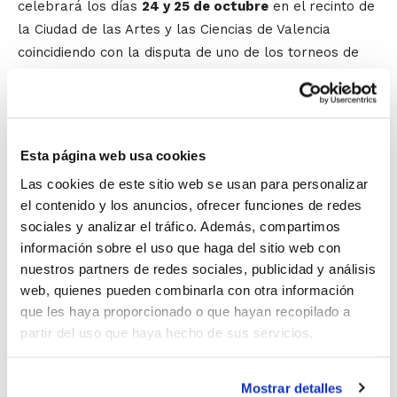
celebrará los días
24 y 25 de octubre
en el recinto de
la Ciudad de las Artes y las Ciencias de Valencia
coincidiendo con la disputa de uno de los torneos de
tenis más importantes del circuito ATP, el Valencia
Open 500.
Este año, como principal novedad, el Congreso tendrá
Esta página web usa cookies
dos tipos de jornadas: Sport & Business y Open FID.
Las cookies de este sitio web se usan para personalizar
Las
jornadas Sport & Business
irán dirigidas
el contenido y los anuncios, ofrecer funciones de redes
principalmente a profesionales que realizan su
sociales y analizar el tráfico. Además, compartimos
actividad laboral en el ámbito del marketing y la
información sobre el uso que haga del sitio web con
comunicación deportiva, promotores de eventos
nuestros partners de redes sociales, publicidad y análisis
deportivos y responsables de clubes deportivos, entre
web, quienes pueden combinarla con otra información
otros. Expertos que hablarán de su experiencia sobre
que les haya proporcionado o que hayan recopilado a
estrategias para afrontar la coyuntura económica
partir del uso que haya hecho de sus servicios.
global y la del mundo del deporte en particular como
organización: cómo afrontarla y con qué recursos,
Mostrar detalles