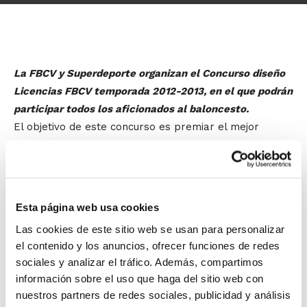
La FBCV y Superdeporte organizan el Concurso diseño
Licencias FBCV temporada 2012-2013, en el que podrán
participar todos los aficionados al baloncesto.
El objetivo de este concurso es premiar el mejor
diseño recibido, para incorporarlo posteriormente en
las licencias de la temporada 2012-2013 de la
Federación de Baloncesto de la Comunidad Valenciana,
así como premiar al concursante cuyo trabajo haya
Esta página web usa cookies
sido el más votado en la web de Superdeporte.
Las cookies de este sitio web se usan para personalizar
el contenido y los anuncios, ofrecer funciones de redes
El plazo de presentación de los trabajos comenzará el
sociales y analizar el tráfico. Además, compartimos
15 de mayo de 2012, y finalizará el 15 de junio de 2012,
información sobre el uso que haga del sitio web con
ambos inclusive.
nuestros partners de redes sociales, publicidad y análisis