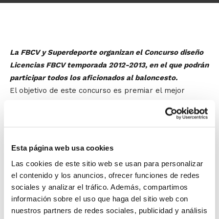
La FBCV y Superdeporte organizan el Concurso diseño
Licencias FBCV temporada 2012-2013, en el que podrán
participar todos los aficionados al baloncesto.
El objetivo de este concurso es premiar el mejor
diseño recibido, para incorporarlo posteriormente en
las licencias de la temporada 2012-2013 de la
Federación de Baloncesto de la Comunidad Valenciana,
así como premiar al concursante cuyo trabajo haya
Esta página web usa cookies
sido el más votado en la web de Superdeporte.
Las cookies de este sitio web se usan para personalizar
el contenido y los anuncios, ofrecer funciones de redes
El plazo de presentación de los trabajos comenzará el
sociales y analizar el tráfico. Además, compartimos
15 de mayo de 2012, y finalizará el 15 de junio de 2012,
información sobre el uso que haga del sitio web con
ambos inclusive.
nuestros partners de redes sociales, publicidad y análisis