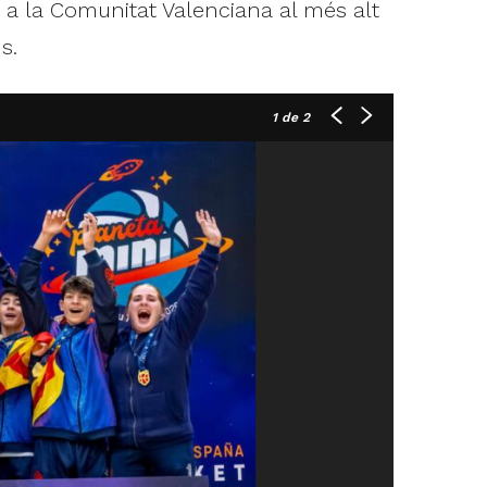
ïx a la Comunitat Valenciana al més alt
s.
1
de 2