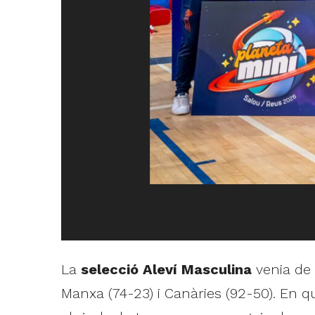
La
selecció Aleví Masculina
venia de 
Manxa (74-23) i Canàries (92-50). En qu