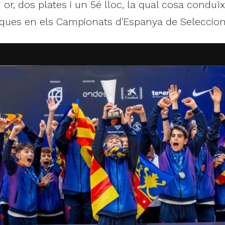
n or, dos plates i un 5é lloc, la qual cosa condu
ques en els Campionats d'Espanya de Seleccion