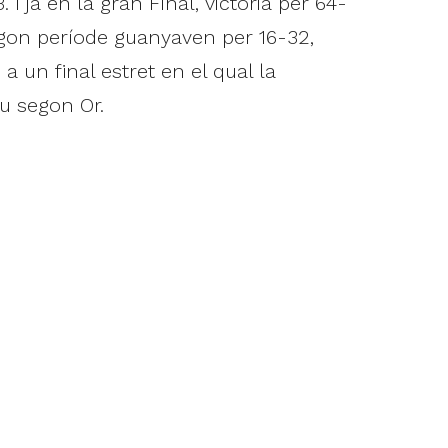
I ja en la gran Final, victòria per 64-
 segon període guanyaven per 16-32,
 a un final estret en el qual la
u segon Or.