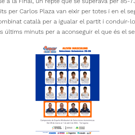
se a la Final, un repte que se superava per 85-73. 
its per Carlos Plaza van eixir per totes i en el
ombinat català per a igualar el partit i conduir-lo
s últims minuts per a aconseguir el que és el se