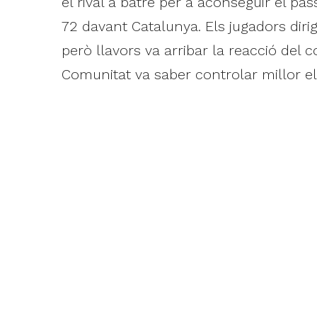
el rival a batre per a aconseguir el pas
72 davant Catalunya. Els jugadors dirig
però llavors va arribar la reacció del c
Comunitat va saber controlar millor el