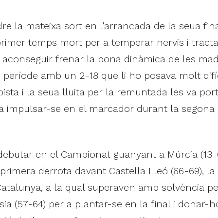
dre la mateixa sort en l'arrancada de la seua fin
rimer temps mort per a temperar nervis i tractar
 va aconseguir frenar la bona dinàmica de les ma
n període amb un 2-18 que li ho posava molt difí
ista i la seua lluita per la remuntada les va po
a impulsar-se en el marcador durant la segona 
.
ebutar en el Campionat guanyant a Múrcia (13-63
rimera derrota davant Castella Lleó (66-69), la
 Catalunya, a la qual superaven amb solvència pe
ia (57-64) per a plantar-se en la final i donar-ho