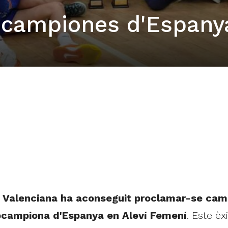
bcampiones d'Espany
 Valenciana ha aconseguit proclamar-se cam
bcampiona d'Espanya en Aleví Femení
. Este è