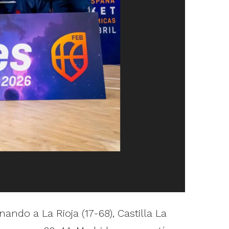
do a La Rioja (17-68), Castilla La