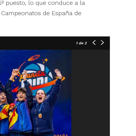
5º puesto, lo que conduce a la
os Campeonatos de España de
1
de 2