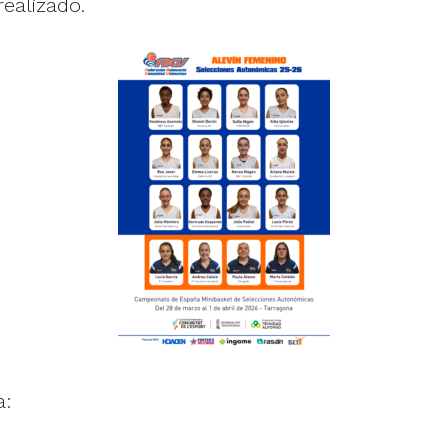
ealizado.
a: