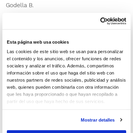
Godella B.
1
de 9
Esta página web usa cookies
Las cookies de este sitio web se usan para personalizar
el contenido y los anuncios, ofrecer funciones de redes
sociales y analizar el tráfico. Además, compartimos
información sobre el uso que haga del sitio web con
nuestros partners de redes sociales, publicidad y análisis
web, quienes pueden combinarla con otra información
que les haya proporcionado o que hayan recopilado a
partir del uso que haya hecho de sus servicios.
Arrancava la final amb un encertat CB
Mostrar detalles
L'Horta Godella B, que aconseguia un