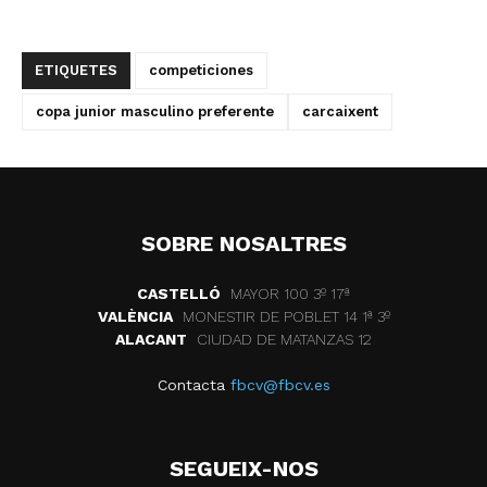
ETIQUETES
competiciones
copa junior masculino preferente
carcaixent
SOBRE NOSALTRES
CASTELLÓ
MAYOR 100 3º 17ª
VALÈNCIA
MONESTIR DE POBLET 14 1ª 3º
ALACANT
CIUDAD DE MATANZAS 12
Contacta
fbcv@fbcv.es
SEGUEIX-NOS