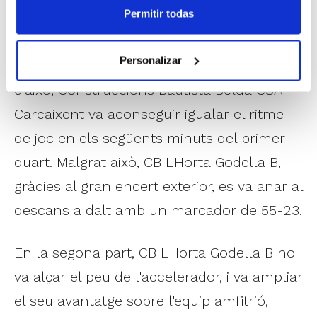
Permitir todas
parcial d'inici de 11-4 que obligava els
amfitrions a parar el partit per a
Personalizar
reconfigurar eixa eixida a pista. Després
d'això, Construccions Bautista Belda CSA
Carcaixent va aconseguir igualar el ritme
de joc en els següents minuts del primer
quart. Malgrat això, CB L'Horta Godella B,
gràcies al gran encert exterior, es va anar al
descans a dalt amb un marcador de 55-23.
En la segona part, CB L'Horta Godella B no
va alçar el peu de l'accelerador, i va ampliar
el seu avantatge sobre l'equip amfitrió,