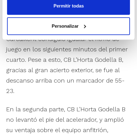
Permitir todas
anfitriones a parar el partido para
reconfigurar esa salida a pista. Tras esto,
Personalizar
Construcciones Bautista Belda CSA
Carcaixent consiguió igualar el ritmo de
juego en los siguientes minutos del primer
cuarto. Pese a esto, CB L’Horta Godella B,
gracias al gran acierto exterior, se fue al
descanso arriba con un marcador de 55-
23.
En la segunda parte, CB L’Horta Godella B
no levantó el pie del acelerador, y amplió
su ventaja sobre el equipo anfitrión,