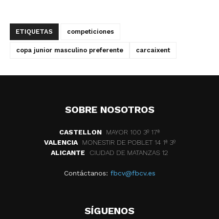
ETIQUETAS
competiciones
copa junior masculino preferente
carcaixent
SOBRE NOSOTROS
CASTELLON
MAYOR 100 3º 17ª
VALENCIA
MONESTIR DE POBLET 14 1ª 3º
ALICANTE
CIUDAD DE MATANZAS 12
Contáctanos:
fbcv@fbcv.es
SÍGUENOS