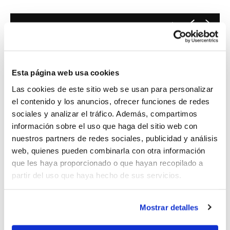
1
de 9
Esta página web usa cookies
Las cookies de este sitio web se usan para personalizar
el contenido y los anuncios, ofrecer funciones de redes
sociales y analizar el tráfico. Además, compartimos
información sobre el uso que haga del sitio web con
nuestros partners de redes sociales, publicidad y análisis
web, quienes pueden combinarla con otra información
que les haya proporcionado o que hayan recopilado a
partir del uso que haya hecho de sus servicios.
Arrancaba la final con un enchufado CB
L’Horta Godella B, que lograba un parcial
Mostrar detalles
de inicio de 11-4 que obligaba a los