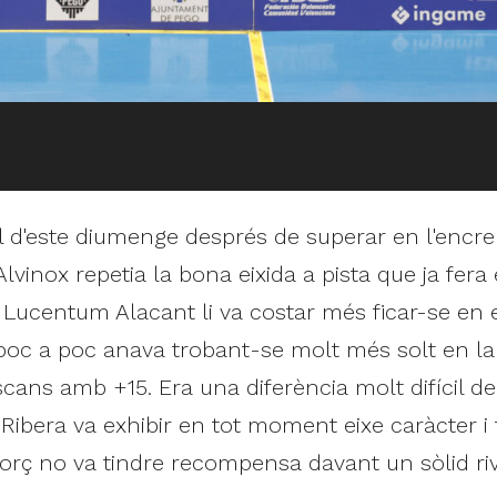
al d'este diumenge després de superar en l'encr
vinox repetia la bona eixida a pista que ja fera 
Lucentum Alacant li va costar més ficar-se en el
a poc a poc anava trobant-se molt més solt en l
descans amb +15. Era una diferència molt difícil 
 Ribera va exhibir en tot moment eixe caràcter i
forç no va tindre recompensa davant un sòlid ri