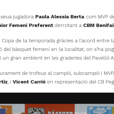
a seua jugadora
Paula Alessia Berta
com MVP de 
ior Femení Preferent
derrotant a
CBM Benifai
a Copa de la temporada gràcies a l'acord entre l
el bàsquet femení en la localitat, on s'ha pogu
i un gran ambient en les graderies del Pavelló 
iurament de trofeus al campió, subcampió i MVP, 
tiz
, i
Vicent Carrió
en representació del CB Peg