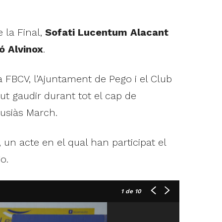
la Final,
Sofati Lucentum Alacant
ó Alvinox
.
a FBCV, l'Ajuntament de Pego i el Club
t gaudir durant tot el cap de
Ausiàs March.
un acte en el qual han participat el
o.
1
de 10