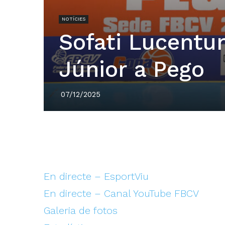
NOTÍCIES
Sofati Lucentu
Júnior a Pego
07/12/2025
En directe – EsportViu
En directe – Canal YouTube FBCV
Galeria de fotos