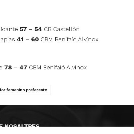
Alicante
57
–
54
CB Castellón
lapias
41
–
60
CBM Benifaió Alvinox
te
78
–
47
CBM Benifaió Alvinox
ior femenino preferente
E NOSALTRES