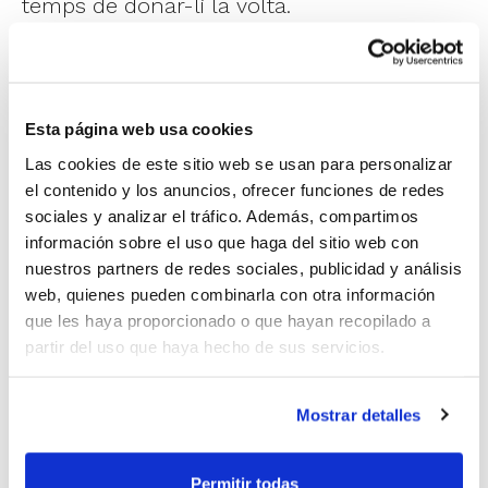
temps de donar-li la volta.
El vigent campió diu adeu molt prompte a
la defensa del títol, sent un dels conjunts
Esta página web usa cookies
favorits a tornar a alçar el trofeu malgrat
Las cookies de este sitio web se usan para personalizar
que no arribava a la competició en el seu
el contenido y los anuncios, ofrecer funciones de redes
millor estat de forma.
sociales y analizar el tráfico. Además, compartimos
información sobre el uso que haga del sitio web con
nuestros partners de redes sociales, publicidad y análisis
Rubén Burgos
valorava el partit a la seua
web, quienes pueden combinarla con otra información
finalització:
“Agrair la presència dels
que les haya proporcionado o que hayan recopilado a
partir del uso que haya hecho de sus servicios.
aficionats, amb tota la il·lusió, i
demanar-los perdó perquè no hem estat
Mostrar detalles
a la seua altura. Ens ha pesat la
mentalitat. No veníem en un moment bo
Permitir todas