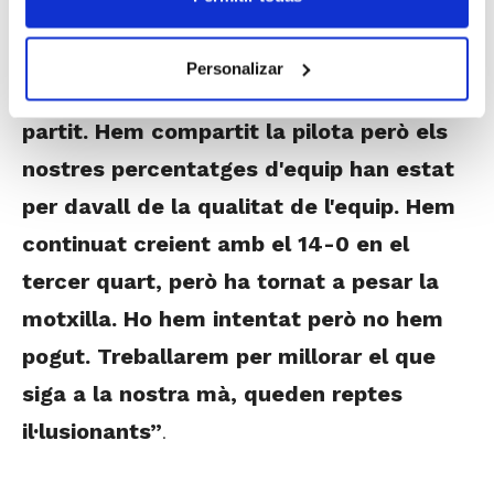
i la Copa és una competició de moments.
Ens han pesat errors puntuals, elles ens
Personalizar
han castigat molt bé, han fet un gran
partit. Hem compartit la pilota però els
nostres percentatges d'equip han estat
per davall de la qualitat de l'equip. Hem
continuat creient amb el 14-0 en el
tercer quart, però ha tornat a pesar la
motxilla. Ho hem intentat però no hem
pogut. Treballarem per millorar el que
siga a la nostra mà, queden reptes
il·lusionants”
.