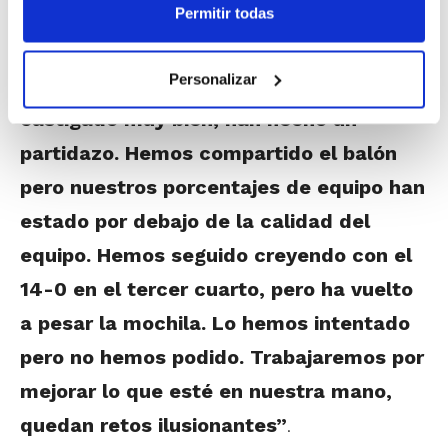
Permitir todas
momento bueno y la Copa es una
competición de momentos. Nos han
Personalizar
pesado errores puntuales, ellas nos han
castigado muy bien, han hecho un
partidazo. Hemos compartido el balón
pero nuestros porcentajes de equipo han
estado por debajo de la calidad del
equipo. Hemos seguido creyendo con el
14-0 en el tercer cuarto, pero ha vuelto
a pesar la mochila. Lo hemos intentado
pero no hemos podido. Trabajaremos por
mejorar lo que esté en nuestra mano,
quedan retos ilusionantes”
.