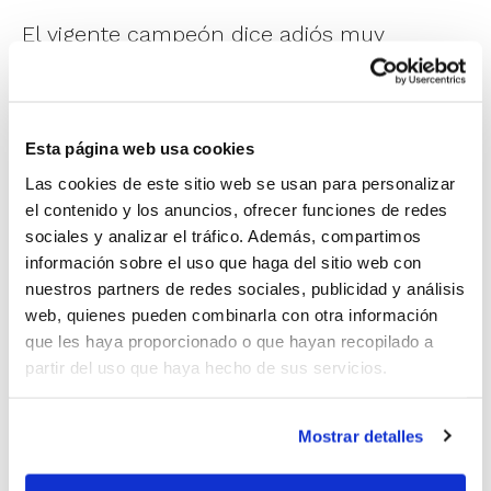
El vigente campeón dice adiós muy
temprano a la defensa del título, siendo
uno de los conjuntos favoritos a volver a
levantar el trofeo pese a que no llegaba a
Esta página web usa cookies
la competición en su mejor estado de
Las cookies de este sitio web se usan para personalizar
el contenido y los anuncios, ofrecer funciones de redes
forma.
sociales y analizar el tráfico. Además, compartimos
información sobre el uso que haga del sitio web con
Rubén Burgos
valoraba el partido a su
nuestros partners de redes sociales, publicidad y análisis
web, quienes pueden combinarla con otra información
finalización:
“Agradecer la presencia de
que les haya proporcionado o que hayan recopilado a
los aficionados, con toda la ilusión, y
partir del uso que haya hecho de sus servicios.
pedirles perdón porque no hemos estado
a su altura. Nos ha pesado la
Mostrar detalles
mentalidad. No veníamos en un