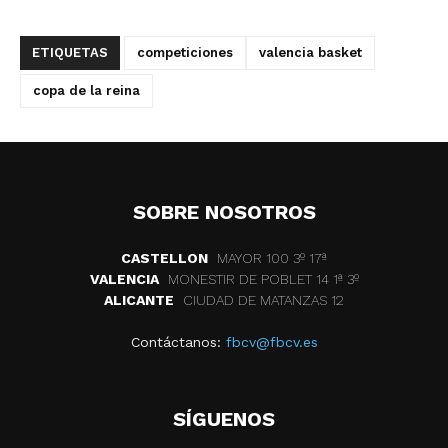
ETIQUETAS
competiciones
valencia basket
copa de la reina
SOBRE NOSOTROS
CASTELLON
MAYOR 100 3º 17ª
VALENCIA
MONESTIR DE POBLET 14 1ª 3º
ALICANTE
CIUDAD DE MATANZAS 12
Contáctanos:
fbcv@fbcv.es
SÍGUENOS