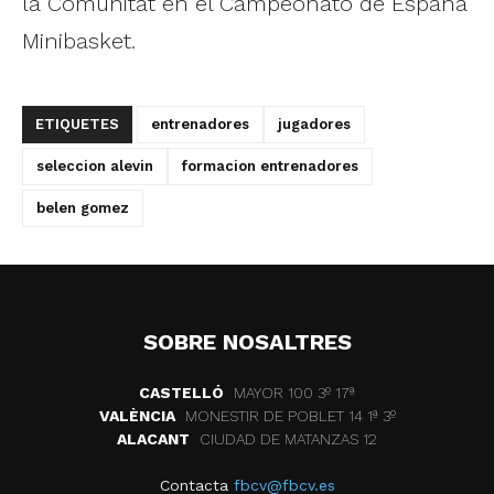
la Comunitat en el Campeonato de España
Minibasket.
ETIQUETES
entrenadores
jugadores
seleccion alevin
formacion entrenadores
belen gomez
SOBRE NOSALTRES
CASTELLÓ
MAYOR 100 3º 17ª
VALÈNCIA
MONESTIR DE POBLET 14 1ª 3º
ALACANT
CIUDAD DE MATANZAS 12
Contacta
fbcv@fbcv.es