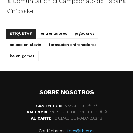
la Comunitat en el Campeonato de España
Minibasket.
ETIQUETAS
entrenadores
jugadores
seleccion alevin
formacion entrenadores
belen gomez
SOBRE NOSOTROS
CASTELLON
MAYOR 100 3º 17ª
VALENCIA
MONESTIR DE POBLET 14 1ª 3º
ALICANTE
CIUDAD DE MATANZAS 12
Contáctanos:
fbcv@fbcv.es