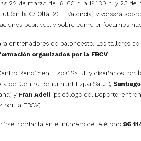
días 22 de marzo de 16´00 h. a 19´00 h. y 23 de 
ut (en la C/ Oltá, 23 – Valencia) y versará sob
ciones positivos, y sobre cómo enfocarnos hacia
 para entrenadores de baloncesto. Los talleres 
 formación organizados por la FBCV
.
 Centro Rendiment Espai Salut, y diseñados por 
ora del Centro Rendiment Espai Salut),
Santiago
ana) y
Fran Adell
(psicólogo del Deporte, entre
 por la FBCV).
ribirse, contacta en el número de teléfono
96 11