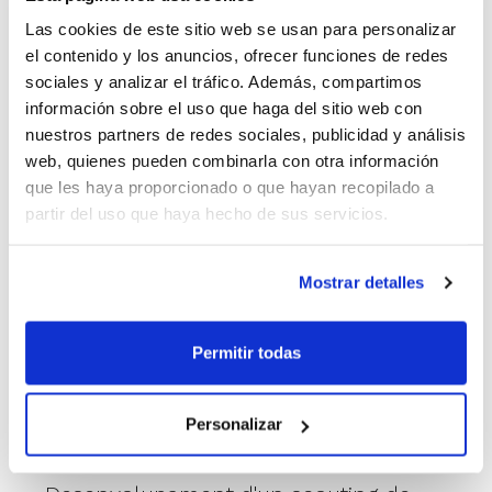
Las cookies de este sitio web se usan para personalizar
el contenido y los anuncios, ofrecer funciones de redes
sociales y analizar el tráfico. Además, compartimos
Esta ha sigut l'última activitat formativa del
información sobre el uso que haga del sitio web con
nuestros partners de redes sociales, publicidad y análisis
mes de febrer, però al març ens esperen
web, quienes pueden combinarla con otra información
altres tres:
que les haya proporcionado o que hayan recopilado a
partir del uso que haya hecho de sus servicios.
12 de març.
Olga Vázquez. Minibasket
creatiu: formar sense encotillar
Mostrar detalles
24 de març.
Manuel Sánchez. Taller
Permitir todas
Anàlisi del gest tècnic i aplicacions que
ens el faciliten.
Personalizar
25 de març.
Manuel Sánchez. Taller