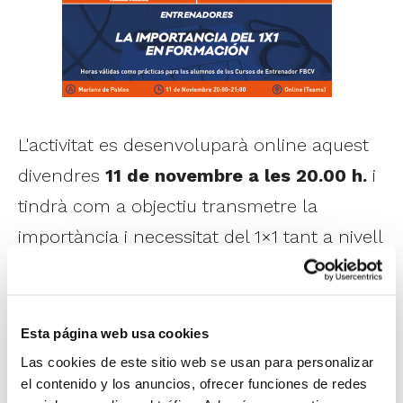
L'activitat es desenvoluparà online aquest
divendres
11 de novembre a les 20.00 h.
i
tindrà com a objectiu transmetre la
importància i necessitat del 1×1 tant a nivell
ofensiu com defensiu com concepte clau
per a construir un sistema de joc en
categories de formació.
Esta página web usa cookies
Las cookies de este sitio web se usan para personalizar
el contenido y los anuncios, ofrecer funciones de redes