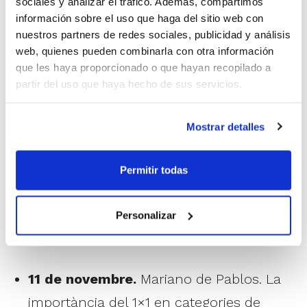
sociales y analizar el tráfico. Además, compartimos
información sobre el uso que haga del sitio web con
nuestros partners de redes sociales, publicidad y análisis
web, quienes pueden combinarla con otra información
que les haya proporcionado o que hayan recopilado a
partir del uso que haya hecho de sus servicios.
Mostrar detalles
Permitir todas
Aquests són els Clínics que resten per
Personalizar
celebrar el mes de novembre:
11 de novembre.
Mariano de Pablos. La
importància del 1×1 en categories de