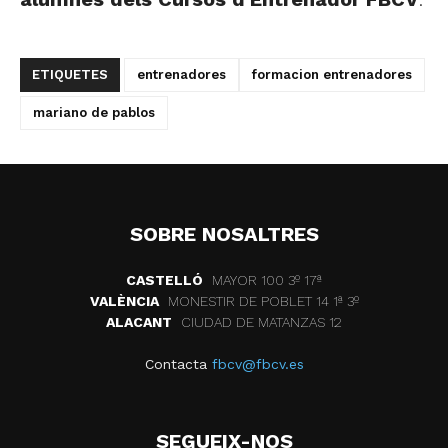
ETIQUETES
entrenadores
formacion entrenadores
mariano de pablos
SOBRE NOSALTRES
CASTELLÓ
MAYOR 100 3º 17ª
VALÈNCIA
MONESTIR DE POBLET 14 1ª 3º
ALACANT
CIUDAD DE MATANZAS 12
Contacta
fbcv@fbcv.es
SEGUEIX-NOS