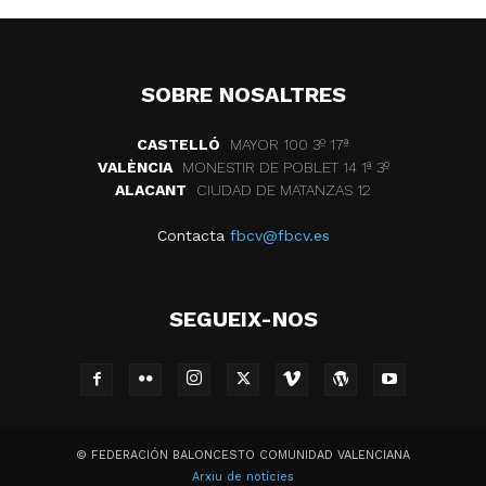
SOBRE NOSALTRES
CASTELLÓ
MAYOR 100 3º 17ª
VALÈNCIA
MONESTIR DE POBLET 14 1ª 3º
ALACANT
CIUDAD DE MATANZAS 12
Contacta
fbcv@fbcv.es
SEGUEIX-NOS
© FEDERACIÓN BALONCESTO COMUNIDAD VALENCIANA
Arxiu de notícies