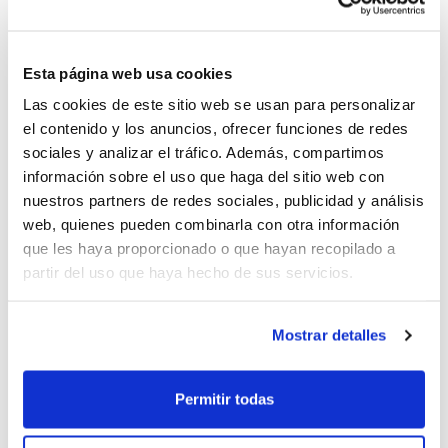
instrucciones que conducen a este propósito.
Los asistentes participaron muy activamente en la
Esta página web usa cookies
actividad, planteando dudas y aportando aspectos en
Las cookies de este sitio web se usan para personalizar
la línea de lograr un alto nivel de trabajo en esta
el contenido y los anuncios, ofrecer funciones de redes
categoría.
sociales y analizar el tráfico. Además, compartimos
información sobre el uso que haga del sitio web con
El Clínic es una de las actividades que forman parte
nuestros partners de redes sociales, publicidad y análisis
del
Plan de Formación Continua para entrenadores
web, quienes pueden combinarla con otra información
de la FBCV. La próxima cita será el
5 de julio en Silla
,
que les haya proporcionado o que hayan recopilado a
partir del uso que haya hecho de sus servicios.
donde
Ángel Fernández
abordará el
Entrenamiento del
gesto técnico del bote en el 1×1 en minibasket
.
Mostrar detalles
Permitir todas