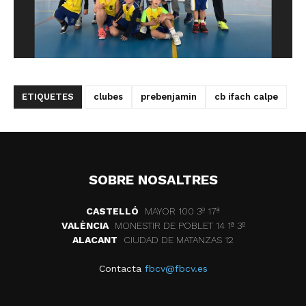
ETIQUETES
clubes
prebenjamin
cb ifach calpe
SOBRE NOSALTRES
CASTELLÓ
MAYOR 100 3º 17ª
VALÈNCIA
MONESTIR DE POBLET 14 1ª 3º
ALACANT
CIUDAD DE MATANZAS 12
Contacta
fbcv@fbcv.es