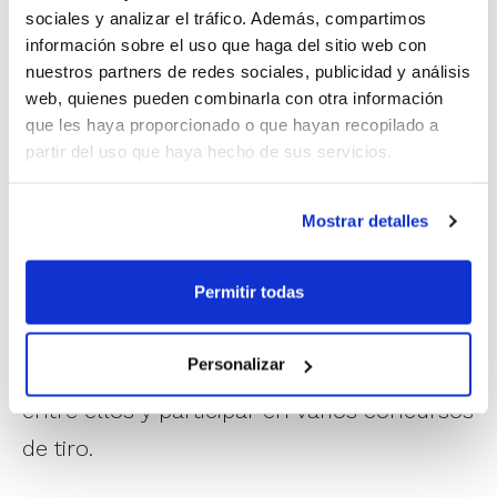
sociales y analizar el tráfico. Además, compartimos
Para el acto de entrega de trofeos se contó
información sobre el uso que haga del sitio web con
nuestros partners de redes sociales, publicidad y análisis
con la presencia de los concejales del
web, quienes pueden combinarla con otra información
Ayuntamiento de Calpe,
Ana
que les haya proporcionado o que hayan recopilado a
partir del uso que haya hecho de sus servicios.
Perles
i
Matías Torres
, y del presidente
del
CB Ifach Calp
,
Constante Ivars
.
Mostrar detalles
Además del Torneo Prebenjamín, hubo
Permitir todas
tiempo de disfrutar de la exhibición que
ofrecieron los más pequeños del Club, los
Personalizar
Baby, que tuvieron la oportunidad de jugar
entre ellos y participar en varios concursos
de tiro.