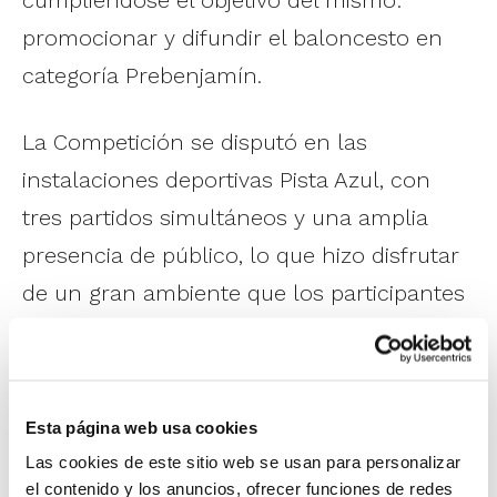
cumpliéndose el objetivo del mismo:
promocionar y difundir el baloncesto en
categoría Prebenjamín.
La Competición se disputó en las
instalaciones deportivas Pista Azul, con
tres partidos simultáneos y una amplia
presencia de público, lo que hizo disfrutar
de un gran ambiente que los participantes
agradecieron.
Hubo partidos muy intensos, en los que las
Esta página web usa cookies
aficiones contemplaron el entusiasmo de
Las cookies de este sitio web se usan para personalizar
los más pequeños por este deporte.
el contenido y los anuncios, ofrecer funciones de redes