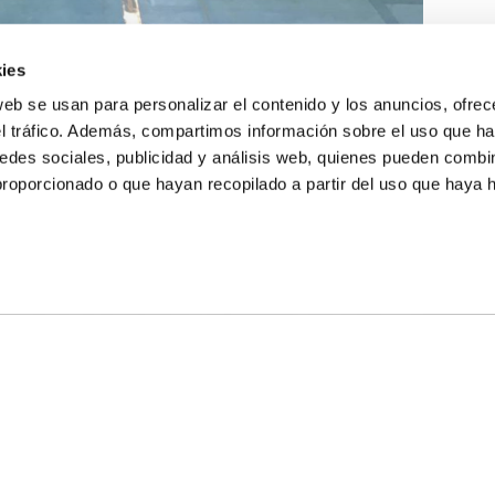
ies
web se usan para personalizar el contenido y los anuncios, ofrec
el tráfico. Además, compartimos información sobre el uso que ha
edes sociales, publicidad y análisis web, quienes pueden combin
proporcionado o que hayan recopilado a partir del uso que haya
E NOSALTRES
LLÓ
MAYOR 100 3º 17ª
IA
MONESTIR DE POBLET 14 1ª 3º
T
CIUDAD DE MATANZAS 12
ta
fbcv@fbcv.es