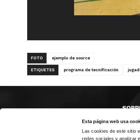
FOTO
ejemplo de source
ETIQUETES
programa de tecnificación
jugad
SOBR
Esta página web usa cook
CASTE
VALÈNC
Las cookies de este sitio 
ALACAN
redes sociales y analizar 