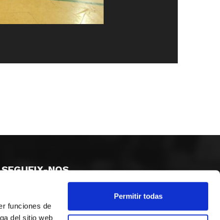
SEGUEIX-NOS
Permitir todas
er funciones de
ga del sitio web