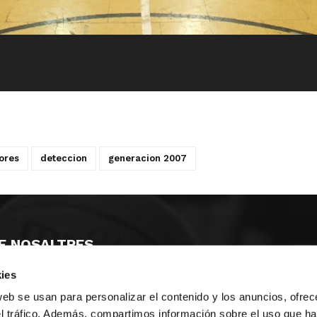
ores
deteccion
generacion 2007
E NOSALTRES
ies
LLÓ
MAYOR 100 3º 17ª
IA
MONESTIR DE POBLET 14 1ª 3º
web se usan para personalizar el contenido y los anuncios, ofrec
T
CIUDAD DE MATANZAS 12
el tráfico. Además, compartimos información sobre el uso que ha