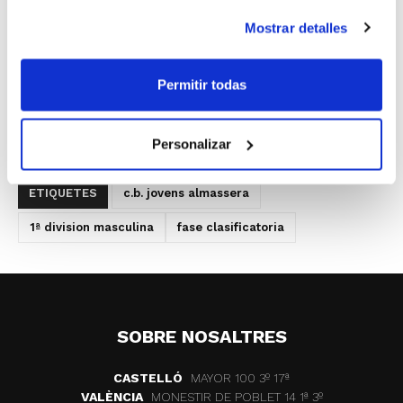
El encuentro se celebrará en el Pabellón
Mostrar detalles
Municipal de Almàssera el domingo 6 de
mayo a las 18´30 h.
Permitir todas
Personalizar
ETIQUETES
c.b. jovens almassera
1ª division masculina
fase clasificatoria
SOBRE NOSALTRES
CASTELLÓ
MAYOR 100 3º 17ª
VALÈNCIA
MONESTIR DE POBLET 14 1ª 3º