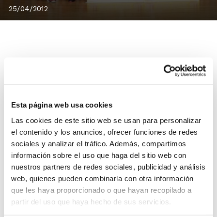
25/04/2012
De acuerdo a las solicitudes recibidas y a las
condiciones de organización establecidas, se ha
adjudicado al C.B. Jovens Almàssera la organización de
Esta página web usa cookies
la Fase Clasificatoria Cto. de España 1ª División
Masculina.
Las cookies de este sitio web se usan para personalizar
el contenido y los anuncios, ofrecer funciones de redes
La Fase Clasificatoria será a partido único entre el
sociales y analizar el tráfico. Además, compartimos
primer clasificado del Grupo A (C.B. Jovens Almàssera)
información sobre el uso que haga del sitio web con
y el primer clasificado del Grupo B (equipo por
nuestros partners de redes sociales, publicidad y análisis
determinar). El vencedor conseguirá directamente el
web, quienes pueden combinarla con otra información
ascenso a Liga EBA, mientras que el otro equipo
que les haya proporcionado o que hayan recopilado a
participará en la posterior Fase Final por el Ascenso.
partir del uso que haya hecho de sus servicios.