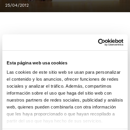
25/04/2012
De acuerdo a las solicitudes recibidas y a las
condiciones de organización establecidas, se ha
adjudicado al C.B. Jovens Almàssera la organización de
Esta página web usa cookies
la Fase Clasificatoria Cto. de España 1ª División
Masculina.
Las cookies de este sitio web se usan para personalizar
el contenido y los anuncios, ofrecer funciones de redes
La Fase Clasificatoria será a partido único entre el
sociales y analizar el tráfico. Además, compartimos
primer clasificado del Grupo A (C.B. Jovens Almàssera)
información sobre el uso que haga del sitio web con
y el primer clasificado del Grupo B (equipo por
nuestros partners de redes sociales, publicidad y análisis
determinar). El vencedor conseguirá directamente el
web, quienes pueden combinarla con otra información
ascenso a Liga EBA, mientras que el otro equipo
que les haya proporcionado o que hayan recopilado a
participará en la posterior Fase Final por el Ascenso.
partir del uso que haya hecho de sus servicios.