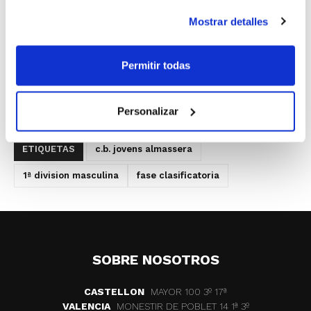
El encuentro se celebrará en el Pabellón
Mostrar detalles
Municipal de Almàssera el domingo 6 de
mayo a las 18´30 h.
Permitir todas
Personalizar
ETIQUETAS
c.b. jovens almassera
1ª division masculina
fase clasificatoria
SOBRE NOSOTROS
CASTELLON
MAYOR 100 3º 17ª
VALENCIA
MONESTIR DE POBLET 14 1ª 3º