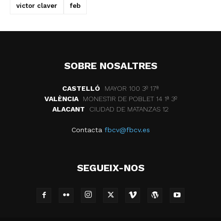
victor claver
feb
SOBRE NOSALTRES
CASTELLÓ
MAYOR 100 3º 17ª
VALÈNCIA
MONESTIR DE POBLET 14 1ª 3º
ALACANT
CIUDAD DE MATANZAS 12
Contacta
fbcv@fbcv.es
SEGUEIX-NOS