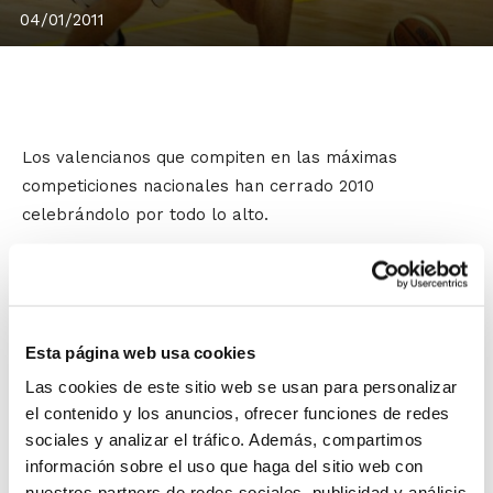
04/01/2011
Los valencianos que compiten en las máximas
competiciones nacionales han cerrado 2010
celebrándolo por todo lo alto.
Las grandes actuaciones que había tenido
Carles Biviá
desde que arrancó la Adecco Plata se han visto
redondeadas en la última jornada del año, en la que se
ha convertido en indiscutible MVP de las Ligas Adecco
Esta página web usa cookies
Oro y Plata tras cosechar 20 puntos, 6 rebotes, 10
Las cookies de este sitio web se usan para personalizar
asistencias y 8 faltas recibidas para un total de 36 de
el contenido y los anuncios, ofrecer funciones de redes
valoración. El base valenciano del Bàsquet Mallorca
sociales y analizar el tráfico. Además, compartimos
está siendo el gran referente de un conjunto que
información sobre el uso que haga del sitio web con
aspira al ascenso.
nuestros partners de redes sociales, publicidad y análisis