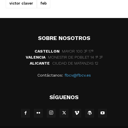
victor claver
feb
SOBRE NOSOTROS
CASTELLON
MAYOR 100 3º 17ª
VALENCIA
MONESTIR DE POBLET 14 1ª 3º
ALICANTE
CIUDAD DE MATANZAS 12
Contáctanos:
fbcv@fbcv.es
SÍGUENOS