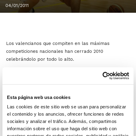
04/01/2011
Los valencianos que compiten en las máximas
competiciones nacionales han cerrado 2010
celebrándolo por todo lo alto.
Las grandes actuaciones que había tenido
Carles Biviá
desde que arrancó la Adecco Plata se han visto
redondeadas en la última jornada del año, en la que se
ha convertido en indiscutible MVP de las Ligas Adecco
Esta página web usa cookies
Oro y Plata tras cosechar 20 puntos, 6 rebotes, 10
Las cookies de este sitio web se usan para personalizar
asistencias y 8 faltas recibidas para un total de 36 de
el contenido y los anuncios, ofrecer funciones de redes
valoración. El base valenciano del Bàsquet Mallorca
sociales y analizar el tráfico. Además, compartimos
está siendo el gran referente de un conjunto que
información sobre el uso que haga del sitio web con
aspira al ascenso.
nuestros partners de redes sociales, publicidad y análisis