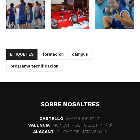
ETIQUETES
formacion
campus
programa tecnificacion
SOBRE NOSALTRES
CASTELLÓ
MAYOR 100 3º 17ª
VALÈNCIA
MONESTIR DE POBLET 14 1ª 3º
ALACANT
CIUDAD DE MATANZAS 12