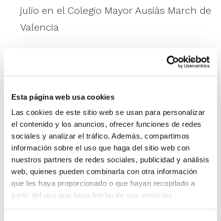
julio en el Colegio Mayor Ausiàs March de
Valencia
En el Campus se trabajarán de manera intensiva los
fundamentos individuales y colectivos del baloncesto,
con
atención especial al 3×3
, donde este año habrá
Esta página web usa cookies
una importante novedad. Además del tradicional
Las cookies de este sitio web se usan para personalizar
Torneo ante Cataluña y Aragón con los mejores
el contenido y los anuncios, ofrecer funciones de redes
jugadores/as del Campus, los ganadores en la
sociales y analizar el tráfico. Además, compartimos
competición interna de 3×3 Infantil y Cadete también
información sobre el uso que haga del sitio web con
participarán en un
Torneo
ante los mejores de estas
nuestros partners de redes sociales, publicidad y análisis
Comunidades.
web, quienes pueden combinarla con otra información
que les haya proporcionado o que hayan recopilado a
partir del uso que haya hecho de sus servicios.
Cualquier jugador/a puede participar en el Campus,
sea cual sea su nivel, ya que se crean grupos