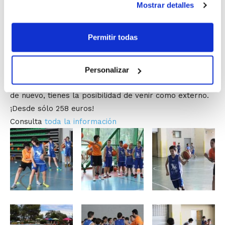
adaptados a la edad y al nivel de juego de los
Mostrar detalles
jóvenes
. Y por supuesto, no sólo los jugadores/as del
Programa de Tecnificación pueden inscribirse. Esta
Permitir todas
actividad está abierta a la participación de todos los
chavales, estén o no en el Programa de Tecnificación.
Personalizar
Mantenemos los
mismos precios del año pasado
. Y
de nuevo, tienes la posibilidad de venir como externo.
¡Desde sólo 258 euros!
Consulta
toda la información