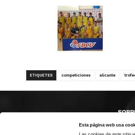
ETIQUETES
competiciones
alicante
trofe
SOBR
Esta página web usa cook
CASTE
VALÈNC
Las cookies de este sitio 