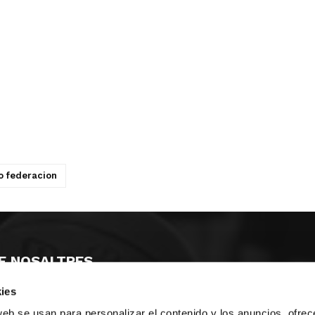
o federacion
E NOSALTRES
ies
LLÓ
MAYOR 100 3º 17ª
IA
MONESTIR DE POBLET 14 1ª 3º
web se usan para personalizar el contenido y los anuncios, ofrec