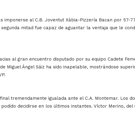
ras imponerse al C.B. Joventut Xàbia-Pizzería Bacan por 57-7
a segunda mitad fue capaz de aguantar la ventaja que le condu
racias al gran encuentro disputado por su equipo Cadete Feme
 de Miguel Ángel Sáiz ha sido inapelable, mostrándose superi
VP.
inal tremendamente igualada ante el C.A. Montemar. Los dos
 podido decidirse en los últimos instantes. Víctor Merino, de