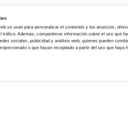
ies
web se usan para personalizar el contenido y los anuncios, ofrec
el tráfico. Además, compartimos información sobre el uso que ha
edes sociales, publicidad y análisis web, quienes pueden combin
proporcionado o que hayan recopilado a partir del uso que haya
E NOSALTRES
LLÓ
MAYOR 100 3º 17ª
IA
MONESTIR DE POBLET 14 1ª 3º
T
CIUDAD DE MATANZAS 12
ta
fbcv@fbcv.es
u de notícies
|
Política de privacitat