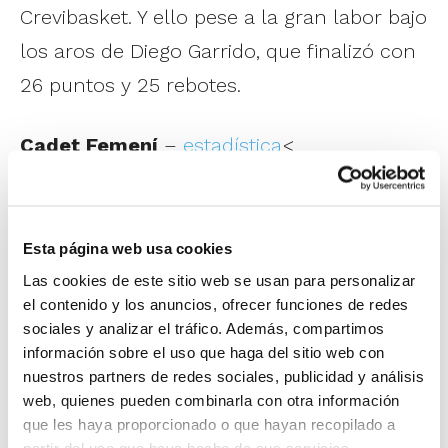
Crevibasket. Y ello pese a la gran labor bajo
los aros de Diego Garrido, que finalizó con
26 puntos y 25 rebotes.
Cadet Femení
–
estadística
<
Mutua Levante NB Alcoi SV Paúl 41 – 65 CB
Terralfàs
Esta página web usa cookies
MVP: Irati Mayoral (CB Terralfàs)
Las cookies de este sitio web se usan para personalizar
CB Terralfàs impuso su dominio desde el
el contenido y los anuncios, ofrecer funciones de redes
sociales y analizar el tráfico. Además, compartimos
primer momento, un liderazgo que ya no
información sobre el uso que haga del sitio web con
abandonó en ningún momento para
nuestros partners de redes sociales, publicidad y análisis
proclamarse campeón de la categoría
web, quienes pueden combinarla con otra información
que les haya proporcionado o que hayan recopilado a
Cadete y redondear así su triunfo también
partir del uso que haya hecho de sus servicios.