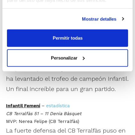
en categoría Infantil.
Mostrar detalles
Infantil Masculí
–
estadística
CB Joventut d’Alcoi 88 – 83 CA Montemar
Permitir todas
MVP: Jorge Cortés (CB Joventut d’Alcoi)
Con una espectacular remontada en los
dos últimos cuartos después de haber ido
Personalizar
20 puntos por debajo, CB Joventut d’Alcoi
ha levantado el trofeo de campeón Infantil.
Un final increíble para un gran partido.
Infantil Femení
–
estadística
CB Terralfàs 51 – 11 Denia Bàsquet
MVP: Nerea Felipe (CB Terralfàs)
La fuerte defensa del CB Terralfàs puso en