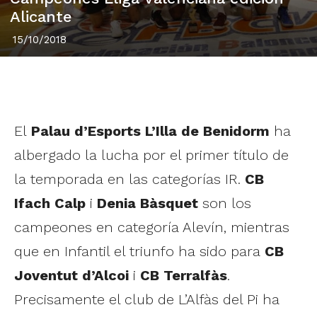
Alicante
15/10/2018
El
Palau d’Esports L’Illa de Benidorm
ha
albergado la lucha por el primer título de
la temporada en las categorías IR.
CB
Ifach Calp
i
Denia Bàsquet
son los
campeones en categoría Alevín, mientras
que en Infantil el triunfo ha sido para
CB
Joventut d’Alcoi
i
CB Terralfàs
.
Precisamente el club de L’Alfàs del Pi ha