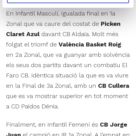
En Infantil Masculí, igualada final en 1a
Zonal que va caure del costat de
Picken
Claret Azul
davant CB Aldaia. Molt més
folgat el triomf de
València Basket Roig
en 2a Zonal, que va guanyar amb solvència
els seus dos partits davant un combatiu El
Faro CB. Idèntica situació la que es va viure
en la Final de 3a Zonal, amb un
CB Cullera
que es va mostrar superior en tot moment
a CD Paidos Dénia.
Finalment, en Infantil Femení és
CB Jorge
Juan
el campió en IR 1a Zonal. A l'empat en