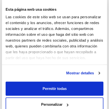
però contràriament no van poder fer el
Esta página web usa cookies
mateix en la Final de 2a Zonal amb el seu
Las cookies de este sitio web se usan para personalizar
el contenido y los anuncios, ofrecer funciones de redes
equip NB Torrent C. En aquesta ocasió van
sociales y analizar el tráfico. Además, compartimos
ser els alcoians els que es van emportar la
información sobre el uso que haga del sitio web con
victòria, sobretot fent valdre el resultat de
nuestros partners de redes sociales, publicidad y análisis
web, quienes pueden combinarla con otra información
l'encontre d'anada.
que les haya proporcionado o que hayan recopilado a
partir del uso que haya hecho de sus servicios.
En Cadet Femení,
Gasoprix CBF Puerto
Sagunto
és el guanyador en 1a Zonal
Mostrar detalles
davant CB Oliva Persidecor, obtenint la
victòria en tots dos encontres. I en 2a
Permitir todas
Zonal haurem d'esperar una setmana per a
conéixer al guanyador.
Personalizar