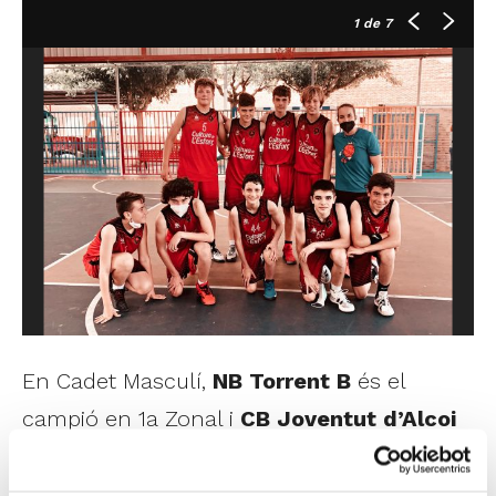
1
de 7
En Cadet Masculí,
NB Torrent B
és el
campió en 1a Zonal i
CB Joventut d’Alcoi
en 2a Zonal. Els de Torrent van guanyar els
seus dos encontres davant CBA Godella