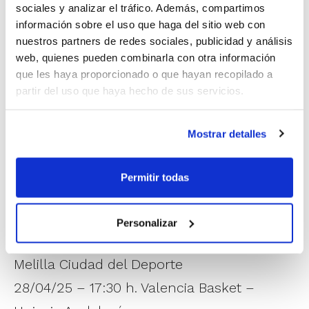
sociales y analizar el tráfico. Además, compartimos
mayo.
información sobre el uso que haga del sitio web con
nuestros partners de redes sociales, publicidad y análisis
Calendari Campionat d'Espanya Júnior
web, quienes pueden combinarla con otra información
que les haya proporcionado o que hayan recopilado a
Masculí
partir del uso que haya hecho de sus servicios.
27/04/25 – 09:30 h. Logrobasket –
Lucentum Alicante
Mostrar detalles
27/04/25 – 17:30 h. La Salle Palma Marena
Beach – Valencia Basket
Permitir todas
27/04/25 – 17:30 h. CBI Elche –
Casademont Zaragoza
Personalizar
28/04/25 – 09:30 h. Lucentum Alicante –
Melilla Ciudad del Deporte
28/04/25 – 17:30 h. Valencia Basket –