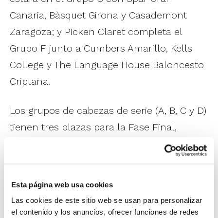
Canaria, Bàsquet Girona y Casademont
Zaragoza; y Picken Claret completa el
Grupo F junto a Cumbers Amarillo, Kells
College y The Language House Baloncesto
Criptana.
Los grupos de cabezas de serie (A, B, C y D)
tienen tres plazas para la Fase Final,
mientras que del resto (E, F, G y H)
clasificará el líder de grupo. El miércoles se
disputarán los octavos de final, el jueves
Esta página web usa cookies
los cuartos, para dejar las semifinales el
Las cookies de este sitio web se usan para personalizar
viernes 2 y las dos finales el sábado 3 de
el contenido y los anuncios, ofrecer funciones de redes