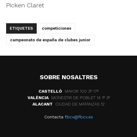
Picken Claret
ETIQUETES
competiciones
campeonato de españa de clubes junior
SOBRE NOSALTRES
CASTELLÓ
MAYOR 100 3º 17ª
VALÈNCIA
MONESTIR DE POBLET 14 1ª 3º
ALACANT
CIUDAD DE MATANZAS 12
Contacta
fbcv@fbcv.es