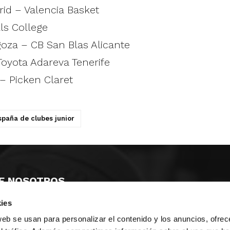
rid – Valencia Basket
ls College
oza – CB San Blas Alicante
Toyota Adareva Tenerife
– Picken Claret
paña de clubes junior
E NOSOTROS
ies
LLON
MAYOR 100 3º 17ª
IA
MONESTIR DE POBLET 14 1ª 3º
web se usan para personalizar el contenido y los anuncios, ofrec
TE
CIUDAD DE MATANZAS 12