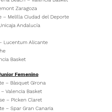
demont Zaragoza
 – Melilla Ciudad del Deporte
Unicaja Andalucía
s – Lucentum Alicante
che
ncia Basket
Junior Femenino
nte – Bàsquet Girona
 – Valencia Basket
se – Picken Claret
nte – Spar Gran Canaria