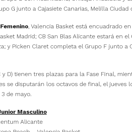
o G junto a Cajasiete Canarias, Melilla Ciudad 
 Femenino
, Valencia Basket está encuadrado en
Basket Madrid; CB San Blas Alicante estará en e
 y Picken Claret completa el Grupo F junto a C
y D) tienen tres plazas para la Fase Final, mient
les se disputarán los octavos de final, el jueves 
o 3 de mayo.
unior Masculino
centum Alicante
rena Beach – Valencia Basket