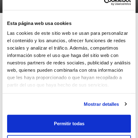
31/10/2025
Esta página web usa cookies
Las cookies de este sitio web se usan para personalizar
el contenido y los anuncios, ofrecer funciones de redes
Publicats els
calendaris dels Jocs
sociales y analizar el tráfico. Además, compartimos
Esportius de l'Ajuntament de València
en
información sobre el uso que haga del sitio web con
nuestros partners de redes sociales, publicidad y análisis
totes les seues categories: Juvenil, Cadet,
web, quienes pueden combinarla con otra información
Infantil, Aleví i Benjamí.
que les haya proporcionado o que hayan recopilado a
partir del uso que haya hecho de sus servicios.
Descarrega't també el
sistema de
Mostrar detalles
competició.
Permitir todas
ETIQUETES
competiciones
fdm valencia