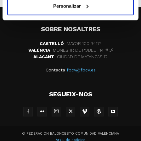
Personalizar
SOBRE NOSALTRES
CASTELLÓ
MAYOR 100 3º 17ª
VALÈNCIA
MONESTIR DE POBLET 14 1ª 3º
ALACANT
CIUDAD DE MATANZAS 12
Contacta
fbcv@fbcv.es
SEGUEIX-NOS
© FEDERACIÓN BALONCESTO COMUNIDAD VALENCIANA
Arxiu de notícies