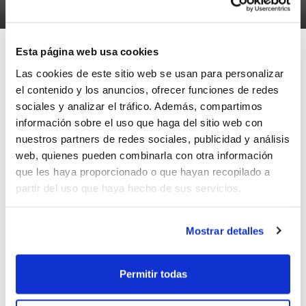
31/10/2025
Esta página web usa cookies
Las cookies de este sitio web se usan para personalizar
el contenido y los anuncios, ofrecer funciones de redes
Publicados los
calendarios de los Juegos
sociales y analizar el tráfico. Además, compartimos
Deportivos del Ayuntamiento de Valencia
información sobre el uso que haga del sitio web con
nuestros partners de redes sociales, publicidad y análisis
en todas sus categorías: Juvenil, Cadete,
web, quienes pueden combinarla con otra información
Infantil, Alevín y Benjamín.
que les haya proporcionado o que hayan recopilado a
partir del uso que haya hecho de sus servicios.
Descárgate también el
sistema de
Mostrar detalles
competición.
Permitir todas
ETIQUETAS
competiciones
fdm valencia