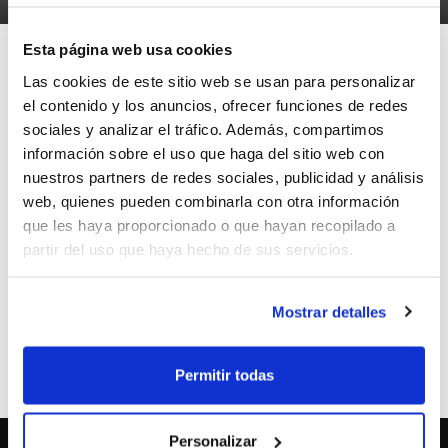
Esta página web usa cookies
Las cookies de este sitio web se usan para personalizar
el contenido y los anuncios, ofrecer funciones de redes
Els Jocs Esportius de l'Ajuntament de
sociales y analizar el tráfico. Además, compartimos
información sobre el uso que haga del sitio web con
València ja tenen
calendaris de la 2ª Fase
nuestros partners de redes sociales, publicidad y análisis
en totes les categories
(excepte Juvenil).
web, quienes pueden combinarla con otra información
que les haya proporcionado o que hayan recopilado a
partir del uso que haya hecho de sus servicios.
La 1a Jornada es disputarà el cap de
setmana del 14-15 de febrer.
Mostrar detalles
ETIQUETES
competiciones
fdm valencia
Permitir todas
Personalizar