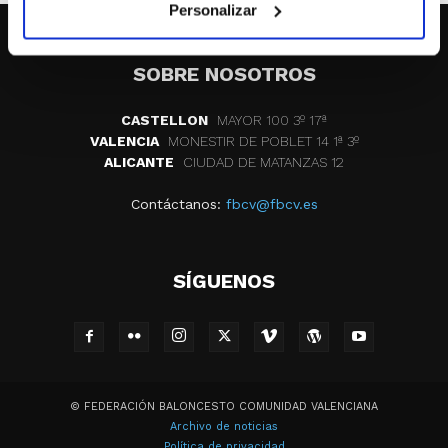
Personalizar
SOBRE NOSOTROS
CASTELLON
MAYOR 100 3º 17ª
VALENCIA
MONESTIR DE POBLET 14 1ª 3º
ALICANTE
CIUDAD DE MATANZAS 12
Contáctanos:
fbcv@fbcv.es
SÍGUENOS
© FEDERACIÓN BALONCESTO COMUNIDAD VALENCIANA
Archivo de noticias
Política de privacidad