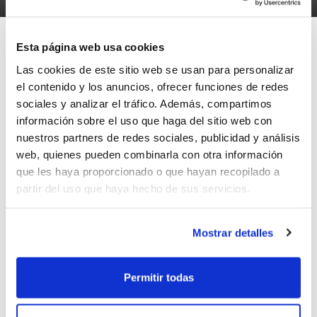
Esta página web usa cookies
Las cookies de este sitio web se usan para personalizar
el contenido y los anuncios, ofrecer funciones de redes
Los Juegos Deportivos del Ayuntamiento
sociales y analizar el tráfico. Además, compartimos
de Valencia ya tienen
calendarios de la 2ª
información sobre el uso que haga del sitio web con
Fase en todas las categorías
(excepto
nuestros partners de redes sociales, publicidad y análisis
web, quienes pueden combinarla con otra información
Juvenil).
que les haya proporcionado o que hayan recopilado a
partir del uso que haya hecho de sus servicios.
La 1ª Jornada se disputará el fin de
semana del 14-15 de febrero.
Mostrar detalles
Permitir todas
ETIQUETAS
competiciones
fdm valencia