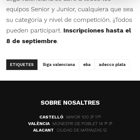
equipos Senior y Junior, cualquiera que sea
su categoría y nivel de competición. ¡¡Todos
pueden participar!!.
Inscripciones hasta el
8 de septiembre
.
ETIQUETES
lliga valenciana
eba
adecco plata
SOBRE NOSALTRES
CASTELLÓ
MAYOR 100 3º 17ª
VALÈNCIA
MONESTIR DE POBLET 14 1ª 3º
ALACANT
CIUDAD DE MATANZAS 12