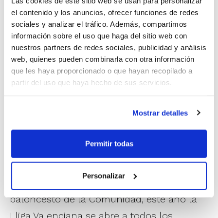
Las cookies de este sitio web se usan para personalizar
de cada grupo. El campeón de cada uno de los grupos
el contenido y los anuncios, ofrecer funciones de redes
pasará a disputar la Semifinal Única, y el vencedor
sociales y analizar el tráfico. Además, compartimos
luchará por el título ante el Gandia Bàsquet.
información sobre el uso que haga del sitio web con
nuestros partners de redes sociales, publicidad y análisis
Con su decisión de estar presente en la Lliga
web, quienes pueden combinarla con otra información
Valenciana 2011, el Gandia Bàsquet se suma al Ciudad
que les haya proporcionado o que hayan recopilado a
Ros Casares en ese deseo de compartir la
partir del uso que haya hecho de sus servicios.
pretemporada con todos los equipos de la Comunidad
Valenciana. En este sentido, recordar que el
Ciudad
Mostrar detalles
Ros Casares
también jugará la Final de la Lliga
Valenciana Femenina ante el campeón de la Fase
Previa que disputarán los conjuntos del Campeonato
Permitir todas
de España 1ª División Femenina.
Personalizar
Y para terminar de unir más aún si cabe el
baloncesto de la Comunidad, este año la
Lliga Valenciana se abre a todos los