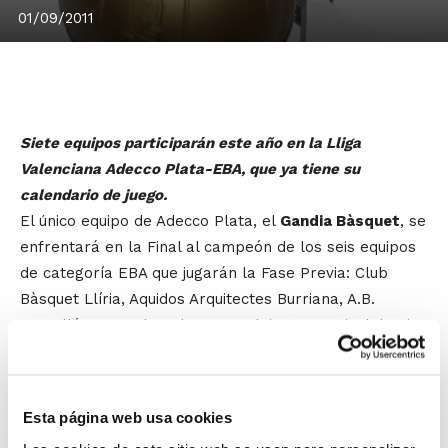
01/09/2011
Siete equipos participarán este año en la Lliga
Valenciana Adecco Plata-EBA, que ya tiene su
calendario de juego.
El único equipo de Adecco Plata, el
Gandia Bàsquet
, se
enfrentará en la Final al campeón de los seis equipos
de categoría EBA que jugarán la Fase Previa: Club
Bàsquet Llíria, Aquidos Arquitectes Burriana, A.B.
Castelló, Aguas de Calpe, C.B. Alginet y Festival de Cine
L´Alfàs.
Estos seis equipos se distribuirán en dos grupos
Esta página web usa cookies
enfrentándose en una liga todos contra todos dentro