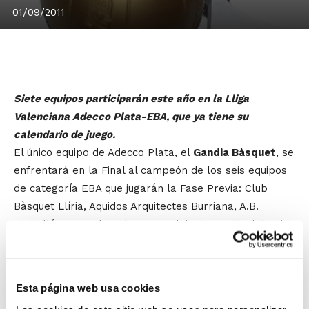
01/09/2011
Siete equipos participarán este año en la Lliga
Valenciana Adecco Plata-EBA, que ya tiene su
calendario de juego.
El único equipo de Adecco Plata, el
Gandia Bàsquet
, se
enfrentará en la Final al campeón de los seis equipos
de categoría EBA que jugarán la Fase Previa: Club
Bàsquet Llíria, Aquidos Arquitectes Burriana, A.B.
Castelló, Aguas de Calpe, C.B. Alginet y Festival de Cine
L´Alfàs.
Estos seis equipos se distribuirán en dos grupos
Esta página web usa cookies
enfrentándose en una liga todos contra todos dentro