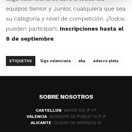
equipos Senior y Junior, cualquiera que sea
su categoría y nivel de competición. ¡¡Todos
pueden participar!!.
Inscripciones hasta el
8 de septiembre
.
ETIQUETAS
lliga valenciana
eba
adecco plata
SOBRE NOSOTROS
CASTELLON
MAYOR 100 3º 17ª
VALENCIA
MONESTIR DE POBLET 14 1ª 3º
ALICANTE
CIUDAD DE MATANZAS 12