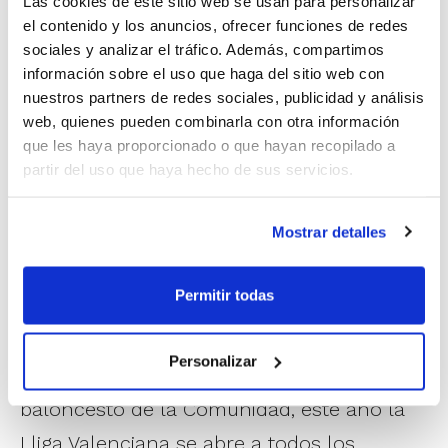
Las cookies de este sitio web se usan para personalizar
de cada grupo. El campeón de cada uno de los grupos
el contenido y los anuncios, ofrecer funciones de redes
pasará a disputar la Semifinal Única, y el vencedor
sociales y analizar el tráfico. Además, compartimos
luchará por el título ante el Gandia Bàsquet.
información sobre el uso que haga del sitio web con
nuestros partners de redes sociales, publicidad y análisis
Con su decisión de estar presente en la Lliga
web, quienes pueden combinarla con otra información
Valenciana 2011, el Gandia Bàsquet se suma al Ciudad
que les haya proporcionado o que hayan recopilado a
Ros Casares en ese deseo de compartir la
partir del uso que haya hecho de sus servicios.
pretemporada con todos los equipos de la Comunidad
Valenciana. En este sentido, recordar que el
Ciudad
Mostrar detalles
Ros Casares
también jugará la Final de la Lliga
Valenciana Femenina ante el campeón de la Fase
Previa que disputarán los conjuntos del Campeonato
Permitir todas
de España 1ª División Femenina.
Personalizar
Y para terminar de unir más aún si cabe el
baloncesto de la Comunidad, este año la
Lliga Valenciana se abre a todos los