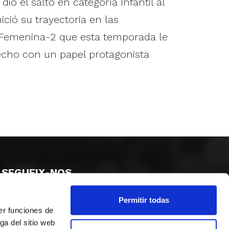
io el salto en categoría Infantil al
nició su trayectoria en las
 Femenina-2 que esta temporada le
echo con un papel protagonista
SEGUEIX-NOS
Permitir todas
er funciones de
ga del sitio web