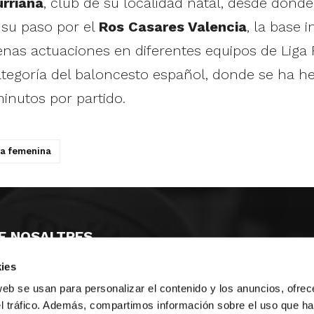
urriana
, club de su localidad natal, desde donde d
s su paso por el
Ros Casares Valencia
, la base i
nas actuaciones en diferentes equipos de Liga
ategoría del baloncesto español, donde se ha h
nutos por partido.
ga femenina
E NOSALTRES
ies
LLÓ
MAYOR 100 3º 17ª
IA
MONESTIR DE POBLET 14 1ª 3º
web se usan para personalizar el contenido y los anuncios, ofrec
T
CIUDAD DE MATANZAS 12
el tráfico. Además, compartimos información sobre el uso que ha