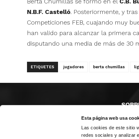
Berta Chumillas se formó en el
C.B. B
N.B.F. Castelló
. Posteriormente, y tra
Competiciones FEB, cuajando muy bue
han valido para alcanzar la primera c
disputando una media de más de 30 mi
ETIQUETES
jugadores
berta chumillas
li
SOBR
Esta página web usa cook
CASTE
VALÈNC
Las cookies de este sitio 
ALACAN
redes sociales y analizar 