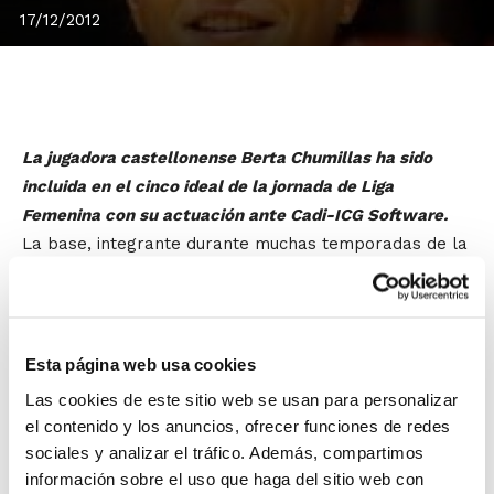
17/12/2012
La jugadora castellonense Berta Chumillas ha sido
incluida en el cinco ideal de la jornada de Liga
Femenina con su actuación ante Cadi-ICG Software.
La base, integrante durante muchas temporadas de la
Selección Autonómica de la Comunidad Valenciana
,
es uno de los referentes de juego del Beroil Ciudad de
Burgos, equipo con el que ha sumado esta jornada 20
puntos de valoración gracias a unos excelentes
Esta página web usa cookies
promedios en el lanzamiento.
Las cookies de este sitio web se usan para personalizar
el contenido y los anuncios, ofrecer funciones de redes
Berta Chumillas se formó en el
C.B.
sociales y analizar el tráfico. Además, compartimos
información sobre el uso que haga del sitio web con
Burriana
, club de su localidad natal, desde