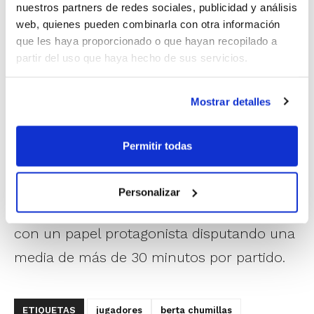
nuestros partners de redes sociales, publicidad y análisis
donde dio el salto en categoría Infantil al
web, quienes pueden combinarla con otra información
N.B.F. Castelló
. Posteriormente, y tras su
que les haya proporcionado o que hayan recopilado a
partir del uso que haya hecho de sus servicios.
paso por el
Ros Casares Valencia
, la base
inició su trayectoria en las Competiciones
Mostrar detalles
FEB, cuajando muy buenas actuaciones en
diferentes equipos de Liga Femenina-2 que
Permitir todas
esta temporada le han valido para
alcanzar la primera categoría del
Personalizar
baloncesto español, donde se ha hecho
con un papel protagonista disputando una
media de más de 30 minutos por partido.
ETIQUETAS
jugadores
berta chumillas