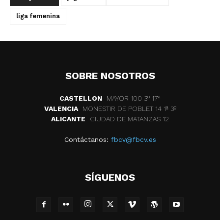
liga femenina
SOBRE NOSOTROS
CASTELLON
MAYOR 100 3º 17ª
VALENCIA
MONESTIR DE POBLET 14 1ª 3º
ALICANTE
CIUDAD DE MATANZAS 12
Contáctanos:
fbcv@fbcv.es
SÍGUENOS