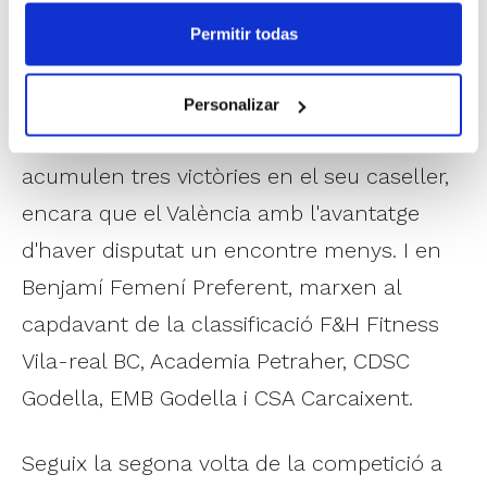
En
Benjamí Femení
, la competició
Permitir todas
Autonòmica està dominada per
Dormitienda El Pilar i València Basket
Personalizar
Taronja, els únics dos equips que
acumulen tres victòries en el seu caseller,
encara que el València amb l'avantatge
d'haver disputat un encontre menys. I en
Benjamí Femení Preferent, marxen al
capdavant de la classificació F&H Fitness
Vila-real BC, Academia Petraher, CDSC
Godella, EMB Godella i CSA Carcaixent.
Seguix la segona volta de la competició a