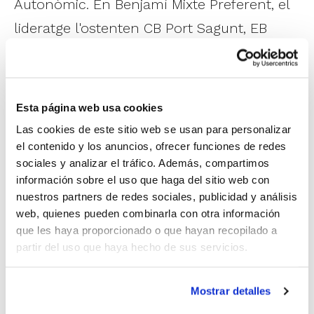
Autonòmic. En Benjamí Mixte Preferent, el
lideratge l'ostenten CB Port Sagunt, EB
Llíria, CB Moncada i CA Montemar. I en
Benjamí Mixte Zonal, hi ha en total 15
grups, els líders dels quals al final d'esta
Esta página web usa cookies
primera volta són ACD Benicense,
Las cookies de este sitio web se usan para personalizar
Matrimec CB Altura, Jesuitas, Meliana Bon
el contenido y los anuncios, ofrecer funciones de redes
sociales y analizar el tráfico. Además, compartimos
Lloc, Valencasa CB Aldaia, CB Silla, Sportiu
información sobre el uso que haga del sitio web con
Xe Alaquàs, Globus Animacions CB
nuestros partners de redes sociales, publicidad y análisis
web, quienes pueden combinarla con otra información
Benetússer, NB Alboraya, Picken Claret,
que les haya proporcionado o que hayan recopilado a
Bàsquet Montserrat, CSA Carcaixent, CB
partir del uso que haya hecho de sus servicios.
Sax Persianas Chico, Bàsquet Altea i
Actualia Albubasket.
Mostrar detalles