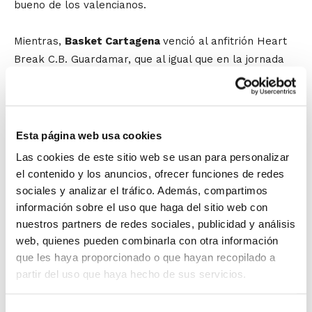
bueno de los valencianos.
Mientras,
Basket Cartagena
venció al anfitrión Heart
Break C.B. Guardamar, que al igual que en la jornada
inaugural supo aguantar muy bien la mayor parte del
partido, pero el desgaste les fue pasando factura y los
locales tuvieron que ceder ante el conjunto murciano
por 71-54.
Esta página web usa cookies
Las cookies de este sitio web se usan para personalizar
En el último encuentro de esta Fase Final, Heart Break
el contenido y los anuncios, ofrecer funciones de redes
C.B. Guardamar se ha llevado la victoria ante CCE Sant
sociales y analizar el tráfico. Además, compartimos
Lluis por 74-67. Pese a no jugarse nada, los dos
información sobre el uso que haga del sitio web con
equipos han peleado hasta el final una victoria que no
nuestros partners de redes sociales, publicidad y análisis
se ha decidido hasta el último cuarto.
web, quienes pueden combinarla con otra información
que les haya proporcionado o que hayan recopilado a
partir del uso que haya hecho de sus servicios.
El delegado de la FBCV en Alicante,
Juan
Miguel Sila
, y la concejal del Ayuntamiento