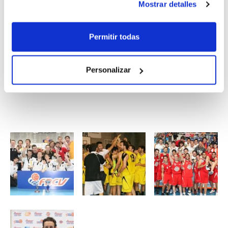
Mostrar detalles
de Guardamar,
Encarfi Aldeguer
, han
hecho entrega de los trofeos a los cuatro
Permitir todas
equipos participantes en la Fase.
José Mª
García
, del Bàsquet Paterna, se ha llevado
Personalizar
el trofeo de Mejor Jugador.