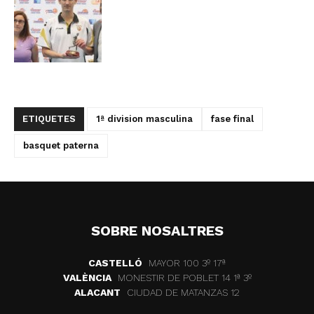
ETIQUETES
1ª division masculina
fase final
basquet paterna
SOBRE NOSALTRES
CASTELLÓ
MAYOR 100 3º 17ª
VALÈNCIA
MONESTIR DE POBLET 14 1ª 3º
ALACANT
CIUDAD DE MATANZAS 12